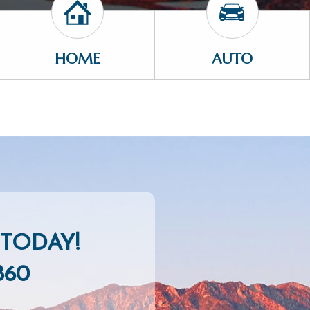
HOME
AUTO
TODAY!
860