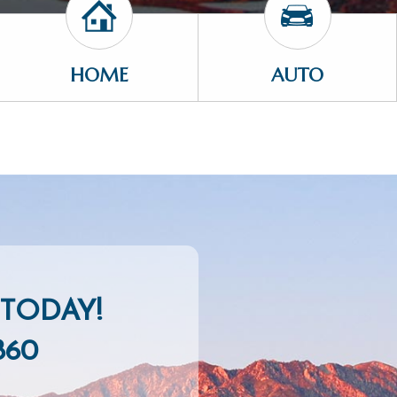
HOME
AUTO
TODAY!
860