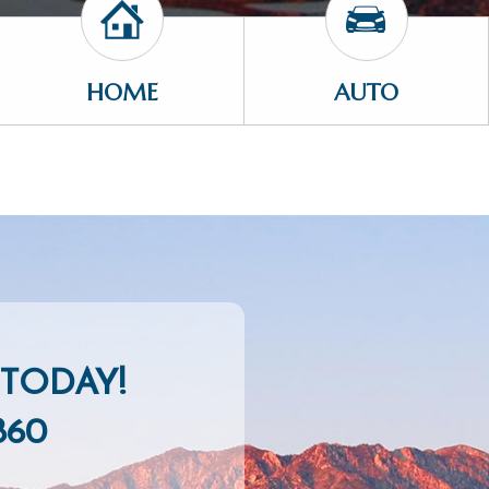
HOME
AUTO
TODAY!
860